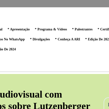
al
* Apresentação
* Programa & Vídeos
* Palestrantes
* Certi
po No WhatsApp
* Divulgações
* Conheça A ARI
* Edição De 202
ão De 2024
udiovisual com
os sobre Lutzenberger