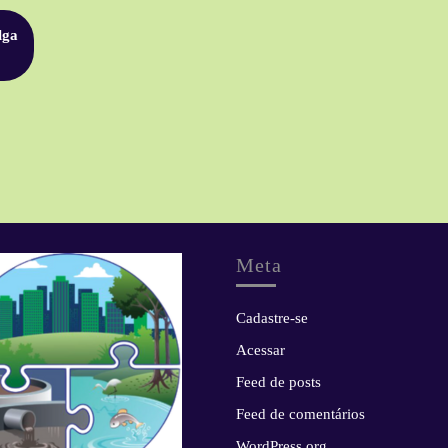
lga
Meta
Cadastre-se
Acessar
Feed de posts
Feed de comentários
WordPress.org