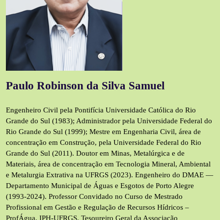
Paulo Robinson da Silva Samuel
Engenheiro Civil pela Pontifícia Universidade Católica do Rio
Grande do Sul (1983); Administrador pela Universidade Fede
ral do
Rio Grande do Sul (1999); Mestre
em Engenharia Civil, área de
c
oncentração em Construção
, pela Universidade Federal do Ri
o
Grande do Sul (2011). Doutor
em Minas, Metalúrgica e de
Materiais
, área de concentração em Tecnologia Mineral, Ambiental
e Metalurgia Extrativa
na UFRGS (2023).
Engenheiro do DMAE —
Departamento Municipal de Águas e Esgotos de Porto Alegre
(1993-2024)
.
Professor
Convidado
no Curso de Mestrado
Profissional em Gestão e Regulação de Recursos Hídricos –
ProfÁgua
, IPH-UFRGS.
Tesoureiro Geral da Associação