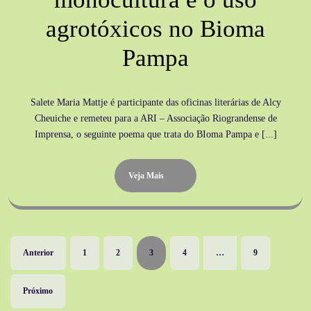
agrotóxicos no Bioma
Pampa
Salete Maria Mattje é participante das oficinas literárias de Alcy
Cheuiche e remeteu para a ARI – Associação Riograndense de
Imprensa, o seguinte poema que trata do BIoma Pampa e [...]
Veja Mais
Anterior
1
2
3
4
…
9
Próximo